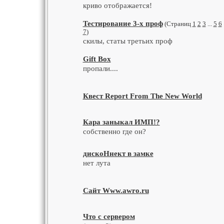
криво отображается!
Тестирование 3-х проф
(Страниц
1
2
3
...
5
6
7
)
скилы, статы третьих проф
Gift Box
пропали....
Квест Report From The New World
Кара заныкал ИМП!?
собственно где он?
дискоНнект в замке
нет лута
Сайт Www.awro.ru
Что с сервером