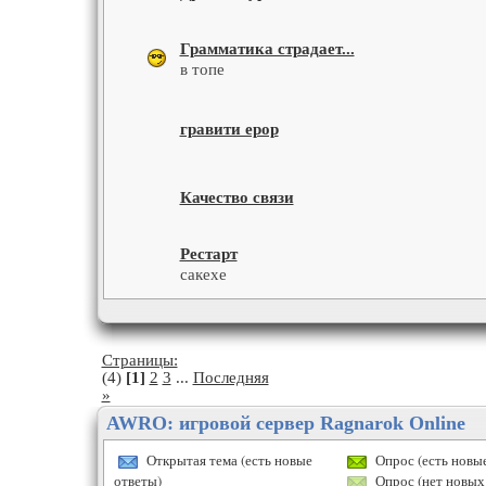
Грамматика страдает...
в топе
гравити ерор
Качество связи
Рестарт
сакехе
Страницы:
(4)
[1]
2
3
...
Последняя
»
AWRO: игровой сервер Ragnarok Online
Открытая тема (есть новые
Опрос (есть новые
ответы)
Опрос (нет новых 