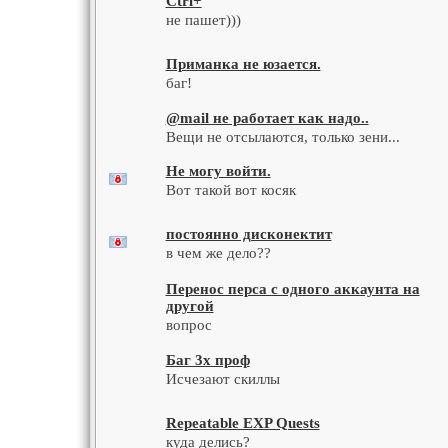
Ctrl+
не пашет)))
Приманка не юзается.
баг!
@mail не работает как надо..
Вещи не отсылаются, только зени...
Не могу войти.
Вот такой вот косяк
постоянно дисконектит
в чем же дело??
Перенос перса с одного аккаунта на
другой
вопрос
Баг 3х проф
Исчезают скиллы
Repeatable EXP Quests
куда делись?