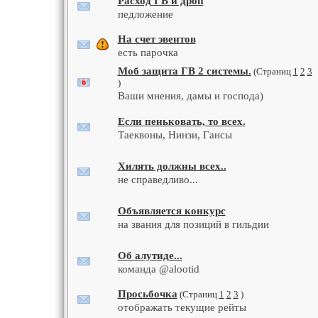
Расход ГВ и дроп
педложение
На счет эвентов
есть парочка
Моб защита ГВ 2 системы.
(Страниц
1
2
3
)
Ваши мнения, дамы и господа)
Если пеньковать, то всех.
Таеквоны, Нинзи, Гансы
Хилять должны всех..
не справедливо...
Объявляется конкурс
на звания для позиций в гильдии
Об алутиде...
команда @alootid
Просьбочка
(Страниц
1
2
3
)
отображать текущие рейты