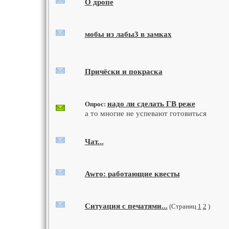
О дропе
мобы из лабы3 в замках
Причёски и покраска
надо ли сделать ГВ реже
Опрос:
а то многие не успевают готовиться
Чат...
Awro: работающие квесты
Ситуация с печатями...
(Страниц
1
2
)