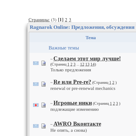
[1]
Страницы:
(3)
2
3
Ragnarok Online: Предложения, обсуждения
Тема
Важные темы
Сделаем этот мир лучше!
~
(Страниц
1
2
3
...
12
13
14
)
Только предложения
Re или Pre-re?
~
(Страниц
1
2
)
renewal or pre-renewal mechanics
Игровые ники
~
(Страниц
1
2
3
)
подлежащие изменению
AWRO Вконтакте
~
Не опять, а снова)