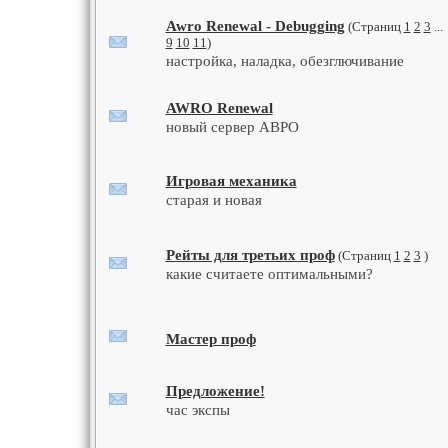
Awro Renewal - Debugging
(Страниц
1
2
3
...
9
10
11
)
настройка, наладка, обезглючивание
AWRO Renewal
новый сервер АВРО
Игровая механика
старая и новая
Рейты для третьих проф
(Страниц
1
2
3
)
какие считаете оптимальными?
Мастер проф
Предложение!
час экспы