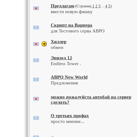
Предлагаю
(Страниц
1
2
3
...
4
5
)
ввести новую фишку
Скрипт на Варпера
для Тестового серва АВРО
Хиллер
обмен
Эпизод 12
Endless Tower .
АВРО New World
Предложения
можно пожалуйста автобай на сервер
сделать?
О третьих профах
просто мнение...