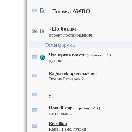
Логика AWRO
~
По ботам
~
проект постановления
Темы форума
Что нужно ввести
(Страниц
1
2
3
)
нужное
Ragnarok продолжение
Это не Рагнарок 2
у
Новый мир
(Страниц
1
2
3
)
голосование
Rebellion
Rebel, Ганс, пушки