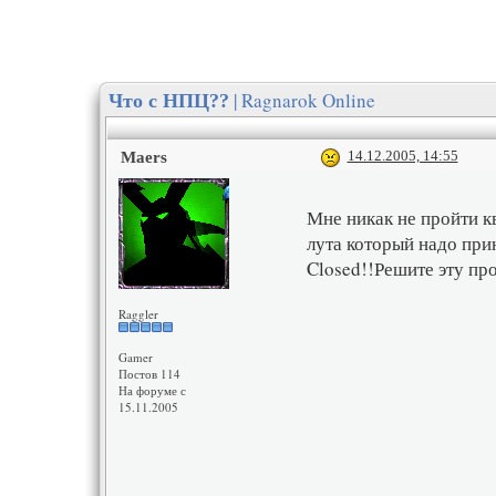
| Ragnarok Online
Что с НПЦ??
14.12.2005, 14:55
Maers
Мне никак не пройти к
лута который надо прин
Closed!!Решите эту пр
Raggler
Gamer
Постов 114
На форуме с
15.11.2005