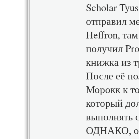
Scholar Tyu
отправил ме
Heffron, та
получил Pro
книжка из т
После её по
Морокк к то
который до
выполнять 
ОДНАКО, он