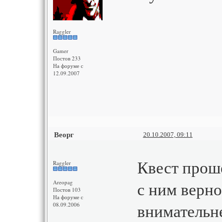
Raggler
Gamer
Постов 233
На форуме с
12.09.2007
Веорг
20.10.2007, 09:11
Квест проше
Raggler
с ним верно
Areopag
Постов 103
На форуме с
внимательне
08.09.2006