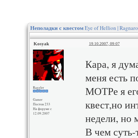
Eye of Hellion | Ragnar
Неполадки с квестом
Kosyak
19.10.2007, 09:07
Кара, я дум
меня есть п
МОТРе я его
Raggler
Gamer
квест,но ин
Постов 233
На форуме с
12.09.2007
недели, но 
В чем суть-