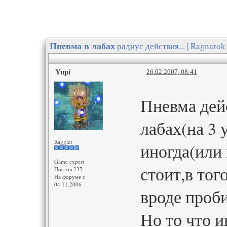
радиус действия... | Ragnarok
Пневма в лабах
Yupi
26.02.2007, 08:41
Пневма дейс
лабах(на 3 
Raggler
иногда(или 
Game expert
стоит,в тог
Постов 237
На форуме с
04.11.2006
вроде проби
Но то что и