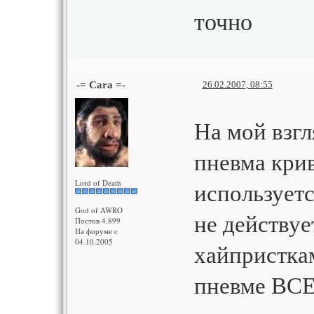
точно
-= Cara =-
26.02.2007, 08:55
На мой взгл
пневма крив
используетс
Lord of Death
God of AWRO
не действуе
Постов 4.899
На форуме с
04.10.2005
хайпристкам
пневме ВС