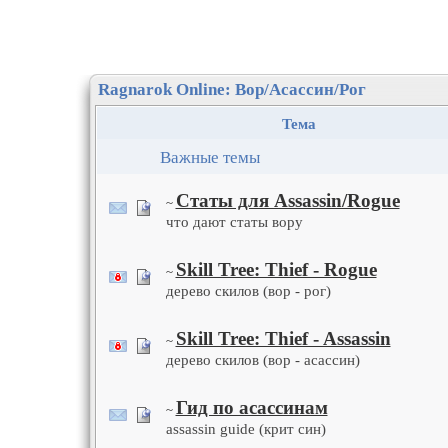
Ragnarok Online: Вор/Асассин/Рог
Тема
Важные темы
Статы для Assassin/Rogue
~
что дают статы вору
Skill Tree: Thief - Rogue
~
дерево скилов (вор - рог)
Skill Tree: Thief - Assassin
~
дерево скилов (вор - асассин)
Гид по асассинам
~
assassin guide (крит син)