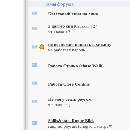
Темы форума
Квестовый скил на сина
2 даггер син
(Страниц
1
2
)
что качать?
не возможно попасть в хижину
не работает пароль
Работа Сталка (chase Walk)
Работа Close Confine
Не могу стать роугом
я в панике (
Skills&stats Rogue Bilds
гайд по роугам (сперто с мотра=)