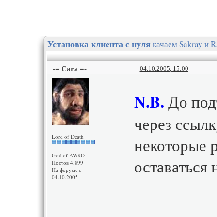
качаем Sakray и R
Установка клиента с нуля
-= Cara =-
04.10.2005, 15:00
N.B.
До под
через ссылк
Lord of Death
некоторые 
God of AWRO
оставаться
Постов 4.899
На форуме с
04.10.2005