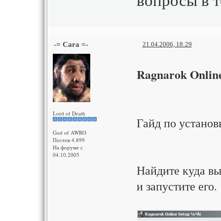
-= Cara =-
21.04.2006, 18:29
Ragnarok Onlin
Lord of Death
Гайд по установ
God of AWRO
Постов 4.899
На форуме с
04.10.2005
Найдите куда в
и запустите его.