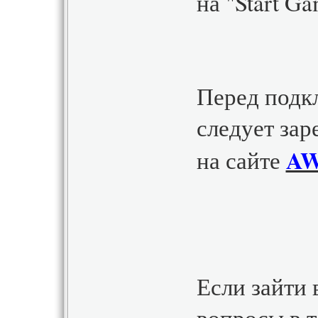
на "Start G
Перед подк
следует зар
AW
на сайте
Если зайти 
вопросы в 