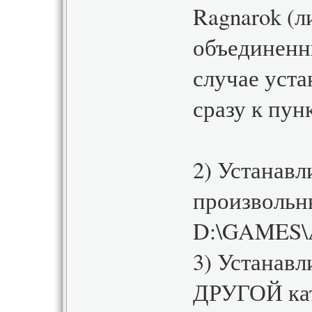
Ragnarok (л
объединенны
случае уста
сразу к пунк
2) Устанавл
произвольн
D:\GAMES\
3) Устанав
ДРУГОЙ кат