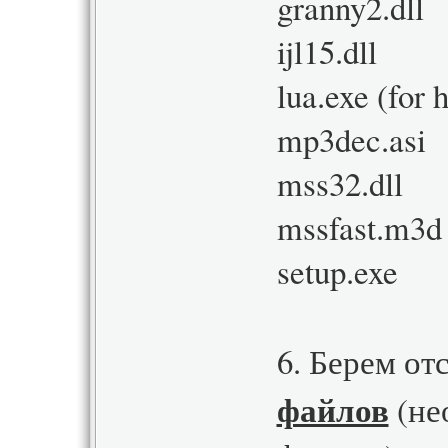
granny2.dll
ijl15.dll
lua.exe (for
mp3dec.asi
mss32.dll
mssfast.m3d
setup.exe
6. Берем о
файлов
(не