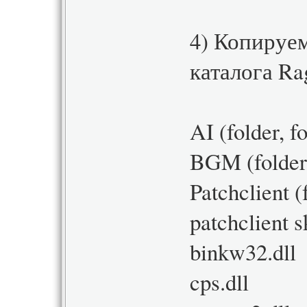
4) Копируе
каталога Ra
AI (folder, 
BGM (folder,
Patchclient (
patchclient 
binkw32.dll
cps.dll