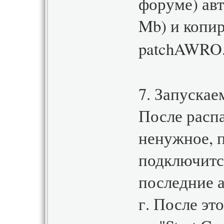
форуме) авт
Mb) и копи
patchAWRO
7. Запускае
После распа
ненужное, 
подключится
последние а
г. После эт