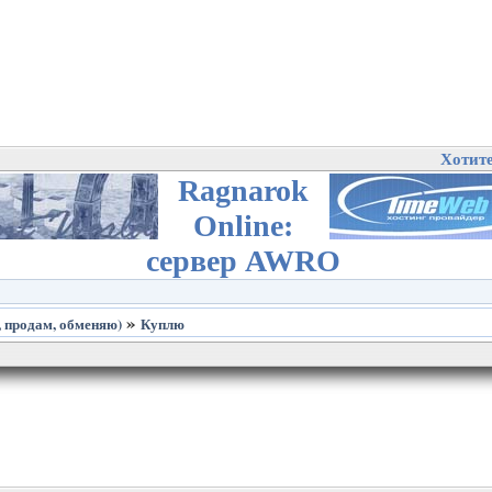
Хотит
Ragnarok
Online:
сервер AWRO
»
 продам, обменяю)
Куплю