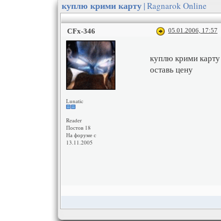
| Ragnarok Online
куплю крими карту
05.01.2006, 17:57
CFx-346
куплю крими карту
оставь цену
Lunatic
Reader
Постов 18
На форуме с
13.11.2005