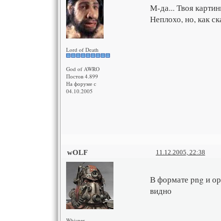
М-да... Твоя карти
Неплохо, но, как ск
Lord of Death
God of AWRO
Постов 4.899
На форуме с
04.10.2005
wOLF
11.12.2005, 22:38
В формате png и ор
видно
Whisper