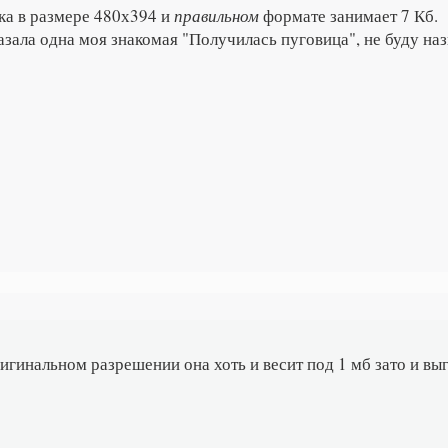
нка в размере 480х394 и
правильном
формате занимает 7 Кб.
азала одна моя знакомая "Получилась пуговица", не буду назы
игинальном разрешении она хоть и весит под 1 мб зато и вы