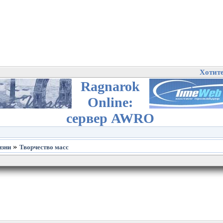
Хотит
Ragnarok
Online:
сервер AWRO
»
изни
Творчество масс