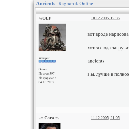
| Ragnarok Online
Ancients
wOLF
10.12.2005, 19:35
вот вроде нарисовал
хотел сюда загрузи
Whisper
ancients
Gamer
з.ы. лучше в полн
Постов 397
На форуме с
04.10.2005
-= Cara =-
11.12.2005, 21:05