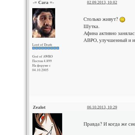
-= Cara =-
02.09.2013, 10:02
Столько живут?
Шутка.
Афина активно занялас
АВРО, улучшенный и и
Lord of Death
God of AWRO
Постов 4.899
На форуме с
04.10.2005
Zealot
06.10.2013, 10:29
Правда? И когда же си