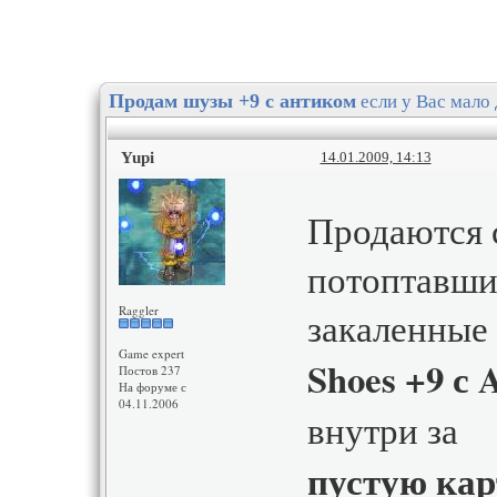
если у Вас мало 
Продам шузы +9 с антиком
Yupi
14.01.2009, 14:13
Продаются 
потоптавши
Raggler
закаленные 
Game expert
Shoes +9 с 
Постов 237
На форуме с
04.11.2006
внутри за
пустую карт