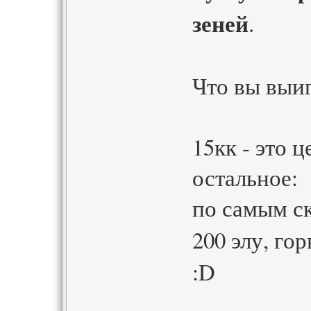
зеней
.
Что вы выиг
15кк - это ц
остальное:
по самым с
200 элу, го
:D