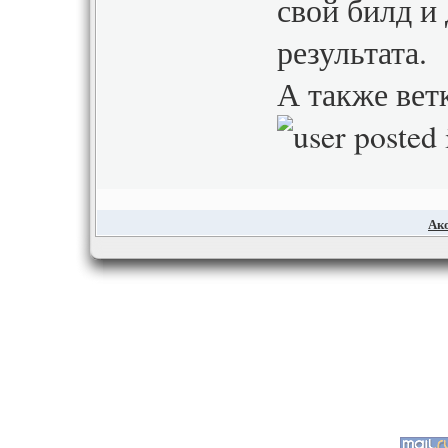
свой билд и
результата.
А также вет
Ак