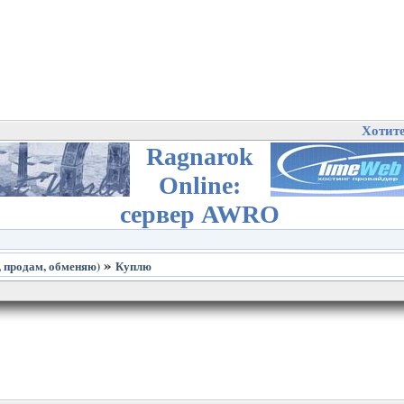
Хотит
Ragnarok
Online:
сервер AWRO
»
 продам, обменяю)
Куплю